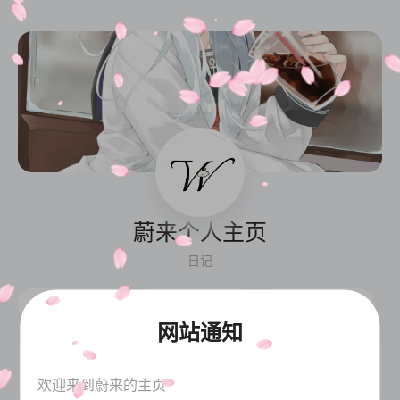
蔚来个人主页
日记
导航
联系
动态
网站通知
软满仓
大流量卡
欢迎来到蔚来的主页